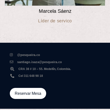
Marcela Sáenz
Líder de servico
@pesqueira.co
santiago.isaza@pesqueira.co
CRA 38 # 10 – 55. Medellín, Colombia.
Cel 311 648 98 18
Reservar Mesa